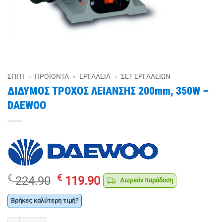
ΣΠΊΤΙ
»
ΠΡΟΪΌΝΤΑ
»
ΕΡΓΑΛΕΊΑ
»
ΣΕΤ ΕΡΓΑΛΕΊΩΝ
ΔΙΔΥΜΟΣ ΤΡΟΧΟΣ ΛΕΙΑΝΣΗΣ 200mm, 350W –
DAEWOO
Original
Η
€
€
224.90
119.90
Δωρεάν παράδοση
price
τρέχουσα
was:
τιμή
Βρήκες καλύτερη τιμή?
€ 224.90.
είναι: