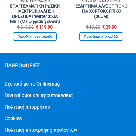
ΗΛΕΚΤΡΟΚΌΛΛΗΣΗ
ΑΞΕΣΟΥΆΡ & ΜΠΑΤΑΡΊΕΣ
ΕΠΑΓΓΕΛΜΑΤΙΚΗ ΡΩΣΙΚΗ
ΕΞΑΡΤΗΜΑ ΑΛΥΣΟΠΡΙΟΝΟ
ΗΛΕΚΤΡΟΚΟΛΛΗΣΗ
ΓΙΑ ΧΟΡΤΟΚΟΠΤΙΚΟ
DRUZHBA Inverter 350Α
(30CM)
IGBT (Με ψηφιακή οθόνη)
Original
Η
Original
Η
€
219.90
€
119.90
€
59.90
€
29.90
υσα
price
τρέχουσα
price
τρέχουσα
was:
τιμή
was:
τιμή
Προσθήκη στο καλάθι
Προσθήκη στο καλάθι
€ 219.90.
είναι:
€ 59.90.
είναι:
0.
€ 119.90.
€ 29.90.
ΠΛΗΡΟΦΟΡΙΕΣ
Σχετικά με το Onlinemag
Γενικοί όροι και προϋποθέσεις
Πολιτική απορρήτου
Cookies
Πολιτικη επιστροφης προϊοντων