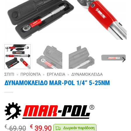
ΣΠΊΤΙ
»
ΠΡΟΪΌΝΤΑ
»
ΕΡΓΑΛΕΊΑ
»
ΔΥΝΑΜΌΚΛΕΙΔΑ
ΔΥΝΑΜΟΚΛΕΙΔΟ MAR-POL 1/4“ 5-25NM
Original
Η
€
€
69.90
39.90
Δωρεάν παράδοση