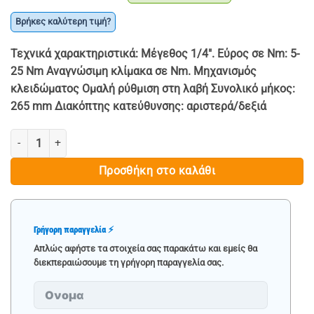
price
τρέχουσα
was:
τιμή
Βρήκες καλύτερη τιμή?
€ 69.90.
είναι:
Τεχνικά χαρακτηριστικά:
Μέγεθος 1/4″. Εύρος σε Nm: 5-
€ 39.90.
25 Nm Αναγνώσιμη κλίμακα σε Nm. Μηχανισμός
κλειδώματος Ομαλή ρύθμιση στη λαβή Συνολικό μήκος:
265 mm Διακόπτης κατεύθυνσης: αριστερά/δεξιά
ΔΥΝΑΜΟΚΛΕΙΔΟ MAR-POL 1/4“ 5-25NM ποσότητα
Προσθήκη στο καλάθι
Γρήγορη παραγγελία ⚡
Απλώς αφήστε τα στοιχεία σας παρακάτω και εμείς θα
διεκπεραιώσουμε τη γρήγορη παραγγελία σας.