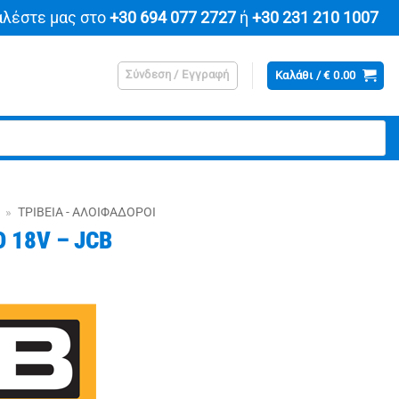
αλέστε μας στο
+30 694 077 2727
ή
+30 231 210 1007
Σύνδεση / Εγγραφή
Καλάθι /
€
0.00
»
ΤΡΙΒΕΊΑ - ΑΛΟΙΦΑΔΌΡΟΙ
 18V – JCB