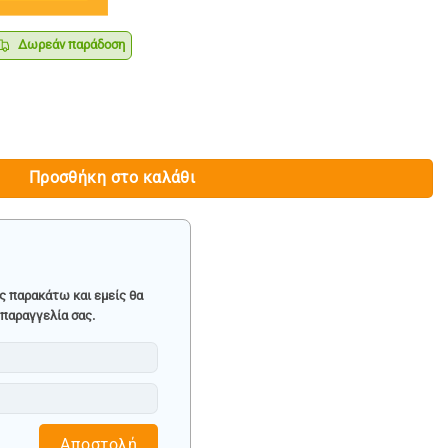
Δωρεάν παράδοση
ρέχουσα
ιμή
ναι:
οσότητα
158.90.
Προσθήκη στο καλάθι
ς παρακάτω και εμείς θα
παραγγελία σας.
Αποστολή