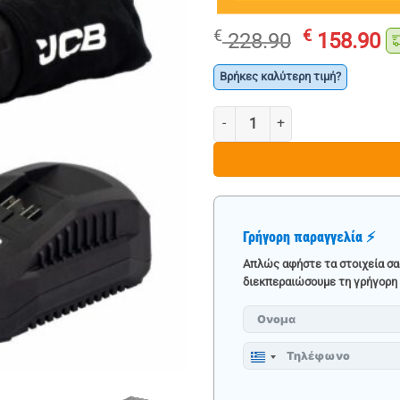
Original
Η
€
€
228.90
158.90
price
τ
was:
τ
Βρήκες καλύτερη τιμή?
€ 228.90.
εί
ΕΚΚΕΝΤΡΟ ΤΡΙΒΕΙΟ 18V - JCB π
€ 
Γρήγορη παραγγελία ⚡
Απλώς αφήστε τα στοιχεία σα
διεκπεραιώσουμε τη γρήγορη 
Greece
+30