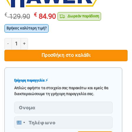
Original
Η
€
€
129.90
84.90
Δωρεάν παράδοση
price
τρέχουσα
was:
τιμή
Βρήκες καλύτερη τιμή?
€ 129.90.
είναι:
ΕΠΑΓΓΕΛΜΑΤΙΚΗ ΗΛΕΚΤΡΟΚΟΛΛΗΣΗ INVERTER ΤΥΠΟΥ ΠΙΣΤΟΛΙ 40
€ 84.90.
Προσθήκη στο καλάθι
Γρήγορη παραγγελία ⚡
Απλώς αφήστε τα στοιχεία σας παρακάτω και εμείς θα
διεκπεραιώσουμε τη γρήγορη παραγγελία σας.
Greece
+30