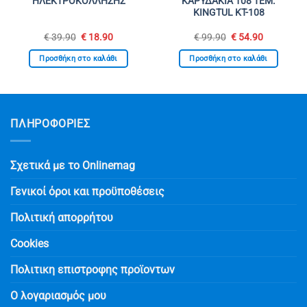
ΗΛΕΚΤΡΟΚΟΛΛΗΣΗΣ
ΚΑΡΥΔΑΚΙΑ 108 ΤΕΜ.
KINGTUL KT-108
Original
Η
Original
Η
€
39.90
€
18.90
€
99.90
€
54.90
σα
price
τρέχουσα
price
τρέχουσα
was:
τιμή
was:
τιμή
Προσθήκη στο καλάθι
Προσθήκη στο καλάθι
€ 39.90.
είναι:
€ 99.90.
είναι:
.
€ 18.90.
€ 54.90.
ΠΛΗΡΟΦΟΡΙΕΣ
Σχετικά με το Onlinemag
Γενικοί όροι και προϋποθέσεις
Πολιτική απορρήτου
Cookies
Πολιτικη επιστροφης προϊοντων
Ο λογαριασμός μου