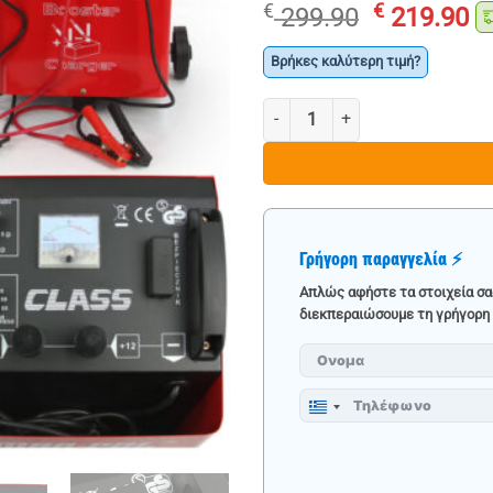
Original
Η
€
€
299.90
219.90
price
τ
was:
τ
Βρήκες καλύτερη τιμή?
€ 299.90.
εί
ΦΟΡΤΙΣΤΗΣ - ΕΚΚΙΝΗΤΗΣ ΜΠΑΤΑΡ
€ 
Γρήγορη παραγγελία ⚡
Απλώς αφήστε τα στοιχεία σα
διεκπεραιώσουμε τη γρήγορη 
Greece
+30