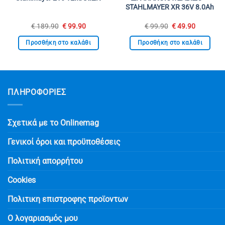
STAHLMAYER XR 36V 8.0Ah
Original
Η
Original
Η
€
189.90
€
99.90
€
99.90
€
49.90
price
τρέχουσα
price
τρέχουσ
was:
τιμή
was:
τιμή
Προσθήκη στο καλάθι
Προσθήκη στο καλάθι
€ 189.90.
είναι:
€ 99.90.
είναι:
€ 99.90.
€ 49.90.
ΠΛΗΡΟΦΟΡΙΕΣ
Σχετικά με το Onlinemag
Γενικοί όροι και προϋποθέσεις
Πολιτική απορρήτου
Cookies
Πολιτικη επιστροφης προϊοντων
Ο λογαριασμός μου