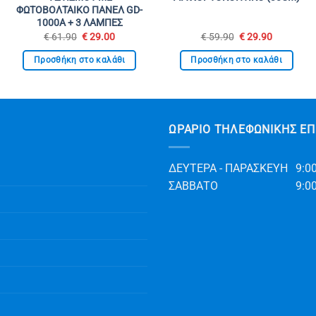
ΦΩΤΟΒΟΛΤΑΙΚΟ ΠΑΝΕΛ GD-
1000A + 3 ΛΑΜΠΕΣ
Original
Η
Original
Η
€
61.90
€
29.00
€
59.90
€
29.90
α
price
τρέχουσα
price
τρέχουσα
was:
τιμή
was:
τιμή
Προσθήκη στο καλάθι
Προσθήκη στο καλάθι
€ 61.90.
είναι:
€ 59.90.
είναι:
€ 29.00.
€ 29.90.
ΩΡΆΡΙΟ ΤΗΛΕΦΩΝΙΚΉΣ ΕΠ
ΔΕΥΤΕΡΑ - ΠΑΡΑΣΚΕΥΗ
9:00
ΣΑΒΒΑΤΟ
9:00