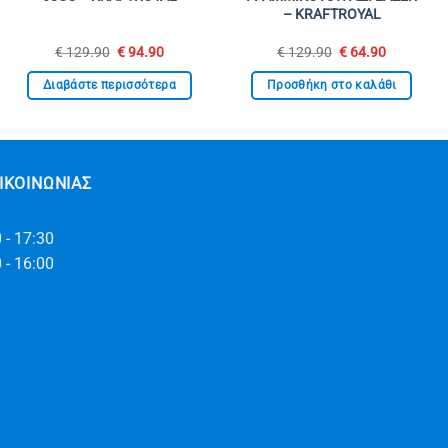
– KRAFTROYAL
Original
Η
Original
Η
€
129.90
€
94.90
€
129.90
€
64.90
price
τρέχουσα
price
τρέχουσ
was:
τιμή
was:
τιμή
Διαβάστε περισσότερα
Προσθήκη στο καλάθι
€ 129.90.
είναι:
€ 129.90.
είναι:
€ 94.90.
€ 64.90.
ΙΚΟΙΝΩΝΊΑΣ
 - 17:30
 - 16:00