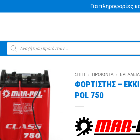
Για πληροφορίες κ
Products
search
ΣΠΊΤΙ
»
ΠΡΟΪΌΝΤΑ
»
ΕΡΓΑΛΕΊΑ
ΦΟΡΤΙΣΤΗΣ – ΕΚΚ
POL 750