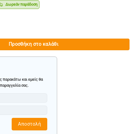
Δωρεάν παράδοση
ρέχουσα
ιμή
ναι:
ΙΑΣ 60-900Ah - MAR-POL 750 ποσότητα
219.90.
Προσθήκη στο καλάθι
ς παρακάτω και εμείς θα
παραγγελία σας.
Αποστολή