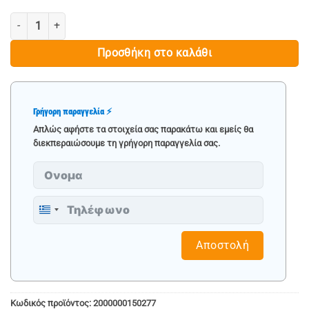
€ 1,020.90.
είναι:
ΓΕΝΝΗΤΡΙΑ INVERTER ΒΕΝΖΙΝΗΣ 2000W, 80cc - DAEWOO ποσότητα
€ 720.90.
Προσθήκη στο καλάθι
Γρήγορη παραγγελία ⚡
Απλώς αφήστε τα στοιχεία σας παρακάτω και εμείς θα
διεκπεραιώσουμε τη γρήγορη παραγγελία σας.
Greece
+30
Αποστολή
Κωδικός προϊόντος:
2000000150277