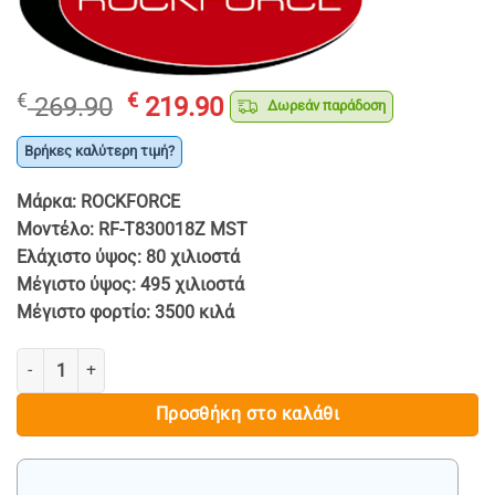
Original
Η
€
€
269.90
219.90
Δωρεάν παράδοση
price
τρέχουσα
was:
τιμή
Βρήκες καλύτερη τιμή?
€ 269.90.
είναι:
Μάρκα: ROCKFORCE
€ 219.90.
Μοντέλο: RF-T830018Z MST
Ελάχιστο ύψος: 80 χιλιοστά
Μέγιστο ύψος: 495 χιλιοστά
Μέγιστο φορτίο: 3500 κιλά
ΓΡΥΛΟΣ ΧΑΜΗΛΟΥ ΠΡΟΦΙΛ 3.5 ΤΟΝΩΝ 80-495mm - ROCKFORCE πο
Προσθήκη στο καλάθι