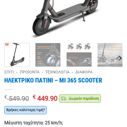
ΣΠΊΤΙ
»
ΠΡΟΪΌΝΤΑ
»
ΤΕΧΝΟΛΟΓΊΑ
»
ΔΙΆΦΟΡΑ
ΗΛΕΚΤΡΙΚΟ ΠΑΤΙΝΙ – MI 365 SCOOTER
Original
Η
€
€
549.90
449.90
Δωρεάν παράδοση
price
τρέχουσα
was:
τιμή
Βρήκες καλύτερη τιμή?
€ 549.90.
είναι:
Μέγιστη ταχύτητα: 25 km/h;
€ 449.90.