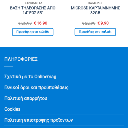
ΤΕΧΝΟΛΟΓΊΑ
ΚΆΜΕΡΕΣ
ΒΑΣΗ ΤΗΛΕΟΡΑΣΗΣ ΑΠΟ
MICROSD ΚΑΡΤΑ ΜΝΗΜΗΣ
14″ ΕΩΣ 55″
32GB
Original
Η
Original
Η
€
26.90
€
16.90
€
22.90
€
9.90
σα
price
τρέχουσα
price
τρέχουσα
was:
τιμή
was:
τιμή
Προσθήκη στο καλάθι
Προσθήκη στο καλάθι
€ 26.90.
είναι:
€ 22.90.
είναι:
.
€ 16.90.
€ 9.90.
ΠΛΗΡΟΦΟΡΙΕΣ
Σχετικά με το Onlinemag
Γενικοί όροι και προϋποθέσεις
Πολιτική απορρήτου
Cookies
Πολιτικη επιστροφης προϊοντων