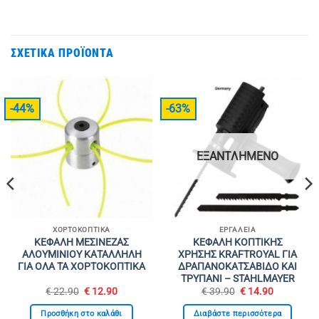
ΣΧΕΤΙΚΆ ΠΡΟΪΌΝΤΑ
-44%
-63%
ΕΞΑΝΤΛΗΜΈΝΟ
ΧΟΡΤΟΚΟΠΤΙΚΆ
ΕΡΓΑΛΕΊΑ
ΚΕΦΑΛΗ ΜΕΣΙΝΕΖΑΣ
ΚΕΦΑΛΗ ΚΟΠΤΙΚΗΣ
ΑΛΟΥΜΙΝΙΟΥ ΚΑΤΑΛΛΗΛΗ
ΧΡΗΣΗΣ KRAFTROYAL ΓΙΑ
ΓΙΑ ΟΛΑ ΤΑ ΧΟΡΤΟΚΟΠΤΙΚΑ
ΔΡΑΠΑΝΟΚΑΤΣΑΒΙΔΟ ΚΑΙ
ΤΡΥΠΑΝΙ – STAHLMAYER
Original
Η
Original
Η
€
22.90
€
12.90
€
39.90
€
14.90
σα
price
τρέχουσα
price
τρέχουσα
was:
τιμή
was:
τιμή
Προσθήκη στο καλάθι
Διαβάστε περισσότερα
€ 22.90.
είναι:
€ 39.90.
είναι: