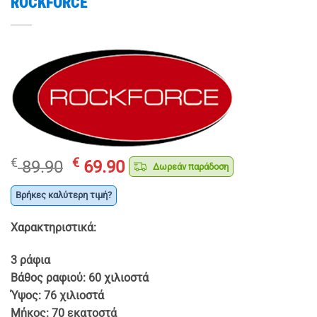
ROCKFORCE
Original
Η
€
€
89.90
69.90
Δωρεάν παράδοση
price
τρέχουσα
was:
τιμή
Βρήκες καλύτερη τιμή?
€ 89.90.
είναι:
Χαρακτηριστικά:
€ 69.90.
3 ράφια
Βάθος ραφιού: 60 χιλιοστά
Ύψος: 76 χιλιοστά
Μήκος: 70 εκατοστά