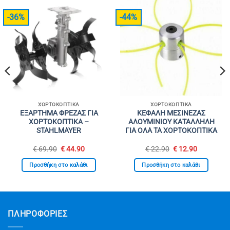
-36%
-44%
ΧΟΡΤΟΚΟΠΤΙΚΆ
ΧΟΡΤΟΚΟΠΤΙΚΆ
ΕΞΑΡΤΗΜΑ ΦΡΕΖΑΣ ΓΙΑ
ΚΕΦΑΛΗ ΜΕΣΙΝΕΖΑΣ
ΧΟΡΤΟΚΟΠΤΙΚΑ –
ΑΛΟΥΜΙΝΙΟΥ ΚΑΤΑΛΛΗΛΗ
STAHLMAYER
ΓΙΑ ΟΛΑ ΤΑ ΧΟΡΤΟΚΟΠΤΙΚΑ
Original
Η
Original
Η
€
69.90
€
44.90
€
22.90
€
12.90
σα
price
τρέχουσα
price
τρέχουσα
was:
τιμή
was:
τιμή
Προσθήκη στο καλάθι
Προσθήκη στο καλάθι
€ 69.90.
είναι:
€ 22.90.
είναι:
€ 44.90.
€ 12.90.
ΠΛΗΡΟΦΟΡΙΕΣ