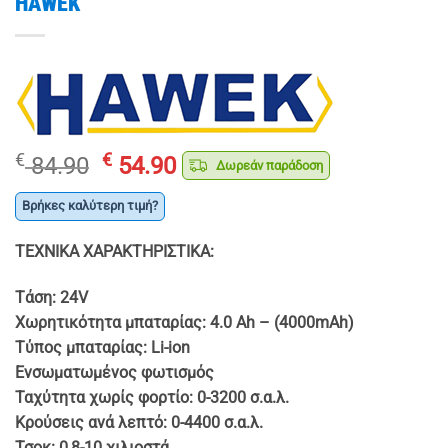
HAWEK
Original
Η
€
€
84.90
54.90
Δωρεάν παράδοση
price
τρέχουσα
was:
τιμή
Βρήκες καλύτερη τιμή?
€ 84.90.
είναι:
ΤΕΧΝΙΚΑ ΧΑΡΑΚΤΗΡΙΣΤΙΚΑ:
€ 54.90.
Τάση: 24V
Χωρητικότητα μπαταρίας: 4.0 Ah – (4000mAh)
Τύπος μπαταρίας: Li-ion
Ενσωματωμένος φωτισμός
Ταχύτητα χωρίς φορτίο: 0-3200 σ.α.λ.
Κρούσεις ανά λεπτό: 0-4400 σ.α.λ.
Τσοκ: 0,8-10 χιλιοστά