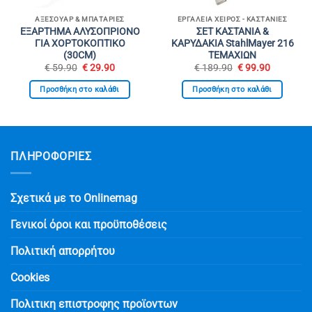
ΑΞΕΣΟΥΆΡ & ΜΠΑΤΑΡΊΕΣ
ΕΡΓΑΛΕΊΑ ΧΕΙΡΌΣ - ΚΑΣΤΆΝΙΕΣ
ΕΞΑΡΤΗΜΑ ΑΛΥΣΟΠΡΙΟΝΟ
ΣΕΤ ΚΑΣΤΑΝΙΑ &
ΓΙΑ ΧΟΡΤΟΚΟΠΤΙΚΟ
ΚΑΡΥΔΑΚΙΑ StahlMayer 216
(30CM)
ΤΕΜΑΧΙΩΝ
Original
Η
Original
Η
€
59.90
€
29.90
€
189.90
€
99.90
σα
price
τρέχουσα
price
τρέχουσ
was:
τιμή
was:
τιμή
Προσθήκη στο καλάθι
Προσθήκη στο καλάθι
€ 59.90.
είναι:
€ 189.90.
είναι:
.
€ 29.90.
€ 99.90.
ΠΛΗΡΟΦΟΡΙΕΣ
Σχετικά με το Onlinemag
Γενικοί όροι και προϋποθέσεις
Πολιτική απορρήτου
Cookies
Πολιτικη επιστροφης προϊοντων