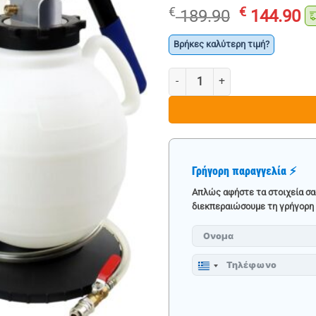
Original
Η
€
€
189.90
144.90
price
τ
was:
τ
Βρήκες καλύτερη τιμή?
€ 189.90.
εί
ΛΑΔΙΕΡΑ ΓΙΑ ΚΙΒΩΤΙΑ ΤΑΧΥΤΗΤΩ
€ 
Γρήγορη παραγγελία ⚡
Απλώς αφήστε τα στοιχεία σα
διεκπεραιώσουμε τη γρήγορη 
Greece
+30