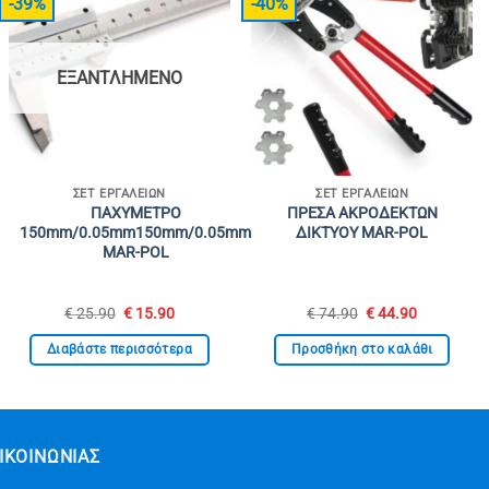
-39%
-40%
ΕΞΑΝΤΛΗΜΈΝΟ
ΣΕΤ ΕΡΓΑΛΕΊΩΝ
ΣΕΤ ΕΡΓΑΛΕΊΩΝ
ΠΑΧΥΜΕΤΡΟ
ΠΡΕΣΑ ΑΚΡΟΔΕΚΤΩΝ
150mm/0.05mm150mm/0.05mm
ΔΙΚΤΥΟΥ MAR-POL
MAR-POL
Original
Η
Original
Η
€
25.90
€
15.90
€
74.90
€
44.90
price
τρέχουσα
price
τρέχουσα
was:
τιμή
was:
τιμή
Διαβάστε περισσότερα
Προσθήκη στο καλάθι
€ 25.90.
είναι:
€ 74.90.
είναι:
€ 15.90.
€ 44.90.
ΙΚΟΙΝΩΝΊΑΣ