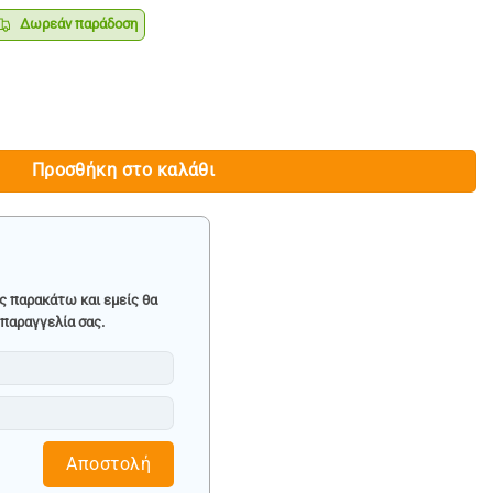
Δωρεάν παράδοση
ρέχουσα
ιμή
ναι:
Ν & ΔΙΑΦΟΡΙΚΑ 7.5 ΛΙΤΡΩΝ - HAWEK ποσότητα
144.90.
Προσθήκη στο καλάθι
ς παρακάτω και εμείς θα
παραγγελία σας.
Αποστολή