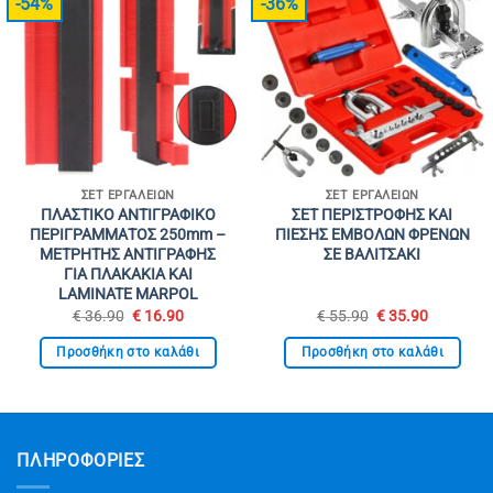
-54%
-36%
ΣΕΤ ΕΡΓΑΛΕΊΩΝ
ΣΕΤ ΕΡΓΑΛΕΊΩΝ
ΠΛΑΣΤΙΚΟ ΑΝΤΙΓΡΑΦΙΚΟ
ΣΕΤ ΠΕΡΙΣΤΡΟΦΗΣ ΚΑΙ
ΠΕΡΙΓΡΑΜΜΑΤΟΣ 250mm –
ΠΙΕΣΗΣ ΕΜΒΟΛΩΝ ΦΡΕΝΩΝ
ΜΕΤΡΗΤΗΣ ΑΝΤΙΓΡΑΦΗΣ
ΣΕ ΒΑΛΙΤΣΑΚΙ
ΓΙΑ ΠΛΑΚΑΚΙΑ ΚΑΙ
LAMINATE MARPOL
Original
Η
Original
Η
€
36.90
€
16.90
€
55.90
€
35.90
price
τρέχουσα
price
τρέχουσ
was:
τιμή
was:
τιμή
Προσθήκη στο καλάθι
Προσθήκη στο καλάθι
€ 36.90.
είναι:
€ 55.90.
είναι:
€ 16.90.
€ 35.90.
ΠΛΗΡΟΦΟΡΙΕΣ