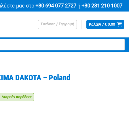
αλέστε μας στο
+30 694 077 2727
ή
+30 231 210 1007
Σύνδεση / Εγγραφή
Καλάθι /
€
0.00
ΙΜΑ DAKOTA – Poland
Δωρεάν παράδοση
έχουσα
μή
αι:
 Poland ποσότητα
9.90.