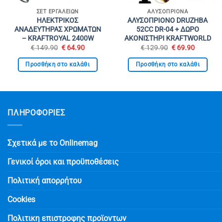
ΣΕΤ ΕΡΓΑΛΕΊΩΝ
ΑΛΥΣΟΠΡΊΟΝΑ
ΗΛΕΚΤΡΙΚΟΣ
ΑΛΥΣΟΠΡΙΟΝΟ DRUZHBA
ΑΝΑΔΕΥΤΗΡΑΣ ΧΡΩΜΑΤΩΝ
52CC DR-04 + ΔΩΡΟ
– KRAFTROYAL 2400W
ΑΚΟΝΙΣΤΗΡΙ KRAFTWORLD
Original
Η
Original
Η
€
149.90
€
64.90
€
129.90
€
69.90
price
τρέχουσα
price
τρέχουσ
was:
τιμή
was:
τιμή
Προσθήκη στο καλάθι
Προσθήκη στο καλάθι
€ 149.90.
είναι:
€ 129.90.
είναι:
€ 64.90.
€ 69.90.
ΠΛΗΡΟΦΟΡΙΕΣ
Σχετικά με το Onlinemag
Γενικοί όροι και προϋποθέσεις
Πολιτική απορρήτου
Cookies
Πολιτικη επιστροφης προϊοντων