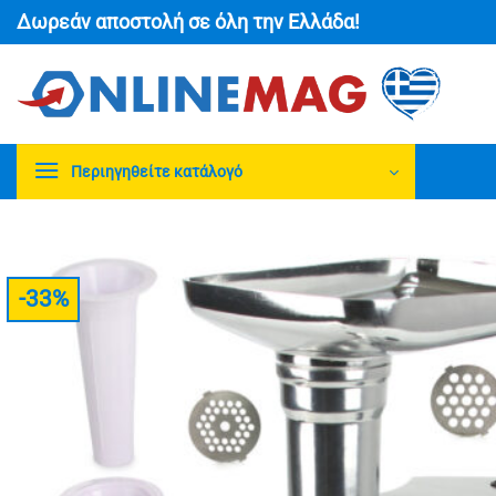
Μετάβαση
Δωρεάν αποστολή σε όλη την Ελλάδα!
στο
περιεχόμενο
Περιηγηθείτε κατάλογό
-33%