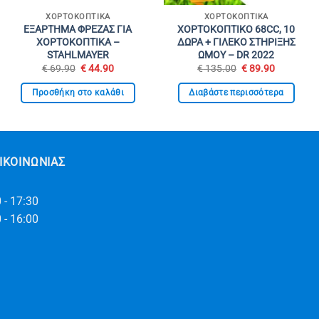
ΧΟΡΤΟΚΟΠΤΙΚΆ
ΧΟΡΤΟΚΟΠΤΙΚΆ
ΕΞΑΡΤΗΜΑ ΦΡΕΖΑΣ ΓΙΑ
ΧΟΡΤΟΚΟΠΤΙΚΟ 68CC, 10
ΧΟΡΤΟΚΟΠΤΙΚΑ –
ΔΩΡΑ + ΓΙΛΕΚΟ ΣΤΗΡΙΞΗΣ
STAHLMAYER
ΩΜΟΥ – DR 2022
Original
Η
Original
Η
€
69.90
€
44.90
€
135.00
€
89.90
α
price
τρέχουσα
price
τρέχουσ
was:
τιμή
was:
τιμή
Προσθήκη στο καλάθι
Διαβάστε περισσότερα
€ 69.90.
είναι:
€ 135.00.
είναι:
€ 44.90.
€ 89.90.
ΙΚΟΙΝΩΝΊΑΣ
 - 17:30
 - 16:00