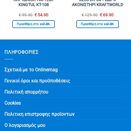
KINGTUL KT-108
ΑΚΟΝΙΣΤΗΡΙ KRAFTWORLD
Original
Η
Original
Η
€
99.90
€
54.90
€
129.90
€
69.90
σα
price
τρέχουσα
price
τρέχουσ
was:
τιμή
was:
τιμή
Προσθήκη στο καλάθι
Προσθήκη στο καλάθι
€ 99.90.
είναι:
€ 129.90.
είναι:
.
€ 54.90.
€ 69.90.
ΠΛΗΡΟΦΟΡΙΕΣ
Σχετικά με το Onlinemag
Γενικοί όροι και προϋποθέσεις
Πολιτική απορρήτου
Cookies
Πολιτικη επιστροφης προϊοντων
Ο λογαριασμός μου