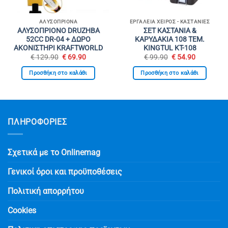
ΑΛΥΣΟΠΡΊΟΝΑ
ΕΡΓΑΛΕΊΑ ΧΕΙΡΌΣ - ΚΑΣΤΆΝΙΕΣ
ΑΛΥΣΟΠΡΙΟΝΟ DRUZHBA
ΣΕΤ ΚΑΣΤΑΝΙΑ &
52CC DR-04 + ΔΩΡΟ
ΚΑΡΥΔΑΚΙΑ 108 ΤΕΜ.
ΑΚΟΝΙΣΤΗΡΙ KRAFTWORLD
KINGTUL KT-108
Original
Η
Original
Η
€
129.90
€
69.90
€
99.90
€
54.90
σα
price
τρέχουσα
price
τρέχουσα
was:
τιμή
was:
τιμή
Προσθήκη στο καλάθι
Προσθήκη στο καλάθι
€ 129.90.
είναι:
€ 99.90.
είναι:
€ 69.90.
€ 54.90.
ΠΛΗΡΟΦΟΡΙΕΣ
Σχετικά με το Onlinemag
Γενικοί όροι και προϋποθέσεις
Πολιτική απορρήτου
Cookies