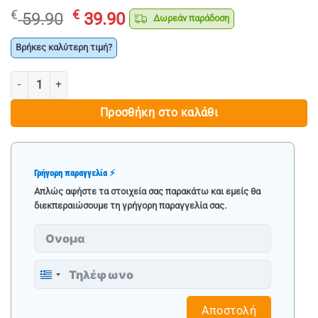
Original
Η
€
€
59.90
39.90
Δωρεάν παράδοση
price
τρέχουσα
was:
τιμή
Βρήκες καλύτερη τιμή?
€ 59.90.
είναι:
ΣΕΤ ΚΟΝΤΑ ΓΕΡΜΑΝΟΠΟΛΥΓΩΝΑ ΚΑΣΤΑΝΙΑΣ 8-19mm, 7 ΤΕΜΑΧΙΑ -
€ 39.90.
Προσθήκη στο καλάθι
Γρήγορη παραγγελία ⚡
Απλώς αφήστε τα στοιχεία σας παρακάτω και εμείς θα
διεκπεραιώσουμε τη γρήγορη παραγγελία σας.
Greece
+30
Αποστολή