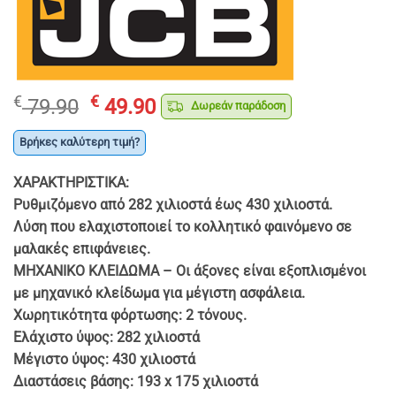
Original
Η
€
€
79.90
49.90
Δωρεάν παράδοση
price
τρέχουσα
was:
τιμή
Βρήκες καλύτερη τιμή?
€ 79.90.
είναι:
ΧΑΡΑΚΤΗΡΙΣΤΙΚΑ:
€ 49.90.
Ρυθμιζόμενο από 282 χιλιοστά έως 430 χιλιοστά.
Λύση που ελαχιστοποιεί το κολλητικό φαινόμενο σε
μαλακές επιφάνειες.
ΜΗΧΑΝΙΚΟ ΚΛΕΙΔΩΜΑ – Οι άξονες είναι εξοπλισμένοι
με μηχανικό κλείδωμα για μέγιστη ασφάλεια.
Χωρητικότητα φόρτωσης: 2 τόνους.
Ελάχιστο ύψος: 282 χιλιοστά
Μέγιστο ύψος: 430 χιλιοστά
Διαστάσεις βάσης: 193 x 175 χιλιοστά