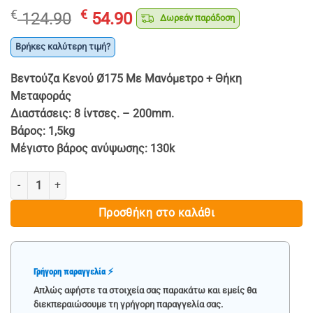
Original
Η
€
€
124.90
54.90
Δωρεάν παράδοση
price
τρέχουσα
was:
τιμή
Βρήκες καλύτερη τιμή?
€ 124.90.
είναι:
Βεντούζα Κενού Ø175 Με Μανόμετρο + Θήκη
€ 54.90.
Μεταφοράς
Διαστάσεις: 8 ίντσες. – 200mm.
Βάρος: 1,5kg
Μέγιστο βάρος ανύψωσης: 130k
ΒΕΝΤΟΥΖΑ ΜΕ ΜΑΝΟΜΕΤΡΟ ΣΕ ΒΑΛΙΤΣΑΚΙ - STAHLMAYER ποσότητ
Προσθήκη στο καλάθι
Γρήγορη παραγγελία ⚡
Απλώς αφήστε τα στοιχεία σας παρακάτω και εμείς θα
διεκπεραιώσουμε τη γρήγορη παραγγελία σας.