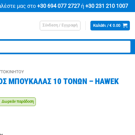
αλέστε μας στο
+30 694 077 2727
ή
+30 231 210 1007
Σύνδεση / Εγγραφή
Καλάθι /
€
0.00
ΥΤΟΚΙΝΉΤΟΥ
ΟΣ ΜΠΟΥΚΑΛΑΣ 10 ΤΟΝΩΝ – HAWEK
Δωρεάν παράδοση
έχουσα
μή
αι:
9.90.