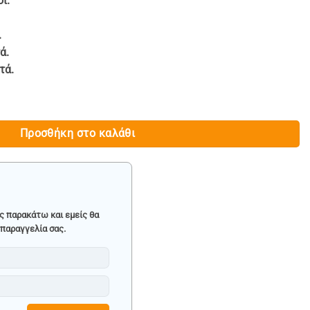
ι.
.
ά.
τά.
Σ 10 ΤΟΝΩΝ - HAWEK ποσότητα
Προσθήκη στο καλάθι
ς παρακάτω και εμείς θα
παραγγελία σας.