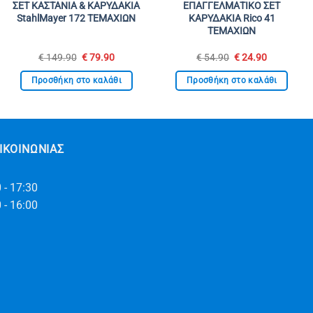
ΣΕΤ ΚΑΣΤΑΝΙΑ & ΚΑΡΥΔΑΚΙΑ
ΕΠΑΓΓΕΛΜΑΤΙΚΟ ΣΕΤ
StahlMayer 172 ΤΕΜΑΧΙΩΝ
ΚΑΡΥΔΑΚΙΑ Rico 41
ΤΕΜΑΧΙΩΝ
Original
Η
Original
Η
€
149.90
€
79.90
€
54.90
€
24.90
price
τρέχουσα
price
τρέχουσα
was:
τιμή
was:
τιμή
Προσθήκη στο καλάθι
Προσθήκη στο καλάθι
€ 149.90.
είναι:
€ 54.90.
είναι:
€ 79.90.
€ 24.90.
ΙΚΟΙΝΩΝΊΑΣ
 - 17:30
 - 16:00