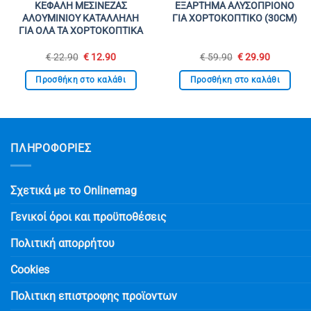
ΚΕΦΑΛΗ ΜΕΣΙΝΕΖΑΣ
ΕΞΑΡΤΗΜΑ ΑΛΥΣΟΠΡΙΟΝΟ
ΑΛΟΥΜΙΝΙΟΥ ΚΑΤΑΛΛΗΛΗ
ΓΙΑ ΧΟΡΤΟΚΟΠΤΙΚΟ (30CM)
ΓΙΑ ΟΛΑ ΤΑ ΧΟΡΤΟΚΟΠΤΙΚΑ
Original
Η
Original
Η
€
22.90
€
12.90
€
59.90
€
29.90
price
τρέχουσα
price
τρέχουσ
was:
τιμή
was:
τιμή
Προσθήκη στο καλάθι
Προσθήκη στο καλάθι
€ 22.90.
είναι:
€ 59.90.
είναι:
€ 12.90.
€ 29.90.
ΠΛΗΡΟΦΟΡΙΕΣ
Σχετικά με το Onlinemag
Γενικοί όροι και προϋποθέσεις
Πολιτική απορρήτου
Cookies
Πολιτικη επιστροφης προϊοντων