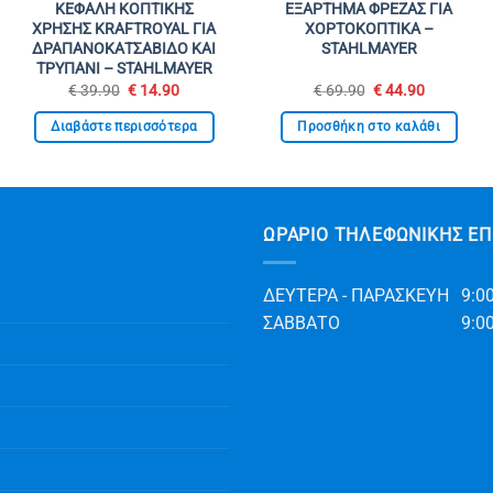
ΚΕΦΑΛΗ ΚΟΠΤΙΚΗΣ
ΕΞΑΡΤΗΜΑ ΦΡΕΖΑΣ ΓΙΑ
ΧΡΗΣΗΣ KRAFTROYAL ΓΙΑ
ΧΟΡΤΟΚΟΠΤΙΚΑ –
ΔΡΑΠΑΝΟΚΑΤΣΑΒΙΔΟ ΚΑΙ
STAHLMAYER
ΤΡΥΠΑΝΙ – STAHLMAYER
Original
Η
Original
Η
€
39.90
€
14.90
€
69.90
€
44.90
α
price
τρέχουσα
price
τρέχουσα
was:
τιμή
was:
τιμή
Διαβάστε περισσότερα
Προσθήκη στο καλάθι
€ 39.90.
είναι:
€ 69.90.
είναι:
€ 14.90.
€ 44.90.
ΩΡΆΡΙΟ ΤΗΛΕΦΩΝΙΚΉΣ ΕΠ
ΔΕΥΤΕΡΑ - ΠΑΡΑΣΚΕΥΗ
9:00
ΣΑΒΒΑΤΟ
9:00