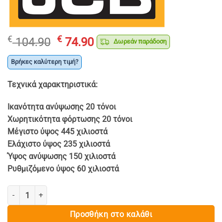
Original
Η
€
€
104.90
74.90
Δωρεάν παράδοση
price
τρέχουσα
was:
τιμή
Βρήκες καλύτερη τιμή?
€ 104.90.
είναι:
Τεχνικά χαρακτηριστικά:
€ 74.90.
Ικανότητα ανύψωσης 20 τόνοι
Χωρητικότητα φόρτωσης 20 τόνοι
Μέγιστο ύψος 445 χιλιοστά
Ελάχιστο ύψος 235 χιλιοστά
Ύψος ανύψωσης 150 χιλιοστά
Ρυθμιζόμενο ύψος 60 χιλιοστά
ΥΔΡΑΥΛΙΚΟΣ ΓΡΥΛΟΣ ΜΠΥΚΑΛΑΣ 20 ΤΟΝΩΝ - JCB ποσότητα
Προσθήκη στο καλάθι